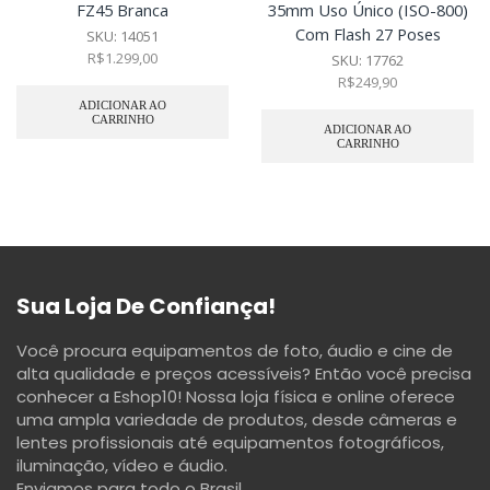
FZ45 Branca
35mm Uso Único (ISO-800)
Com Flash 27 Poses
SKU:
14051
R$
1.299,00
SKU:
17762
R$
249,90
ADICIONAR AO
CARRINHO
ADICIONAR AO
CARRINHO
Sua Loja De Confiança!
Você procura equipamentos de foto, áudio e cine de
alta qualidade e preços acessíveis? Então você precisa
conhecer a Eshop10! Nossa loja física e online oferece
uma ampla variedade de produtos, desde câmeras e
lentes profissionais até equipamentos fotográficos,
iluminação, vídeo e áudio.
Enviamos para todo o Brasil