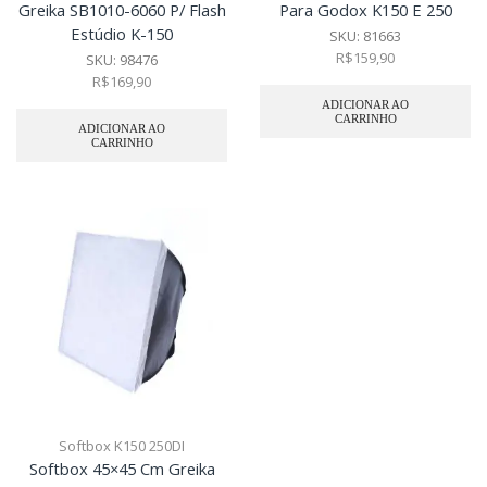
Greika SB1010-6060 P/ Flash
Para Godox K150 E 250
Estúdio K-150
SKU:
81663
R$
159,90
SKU:
98476
R$
169,90
ADICIONAR AO
CARRINHO
ADICIONAR AO
CARRINHO
Softbox K150 250DI
Softbox 45×45 Cm Greika