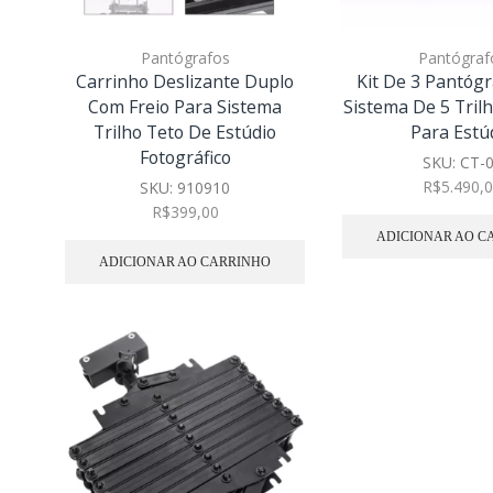
Pantógrafos
Pantógraf
Carrinho Deslizante Duplo
Kit De 3 Pantóg
Com Freio Para Sistema
Sistema De 5 Tril
Trilho Teto De Estúdio
Para Estú
Fotográfico
SKU:
CT-
R$
5.490,
SKU:
910910
R$
399,00
ADICIONAR AO C
ADICIONAR AO CARRINHO