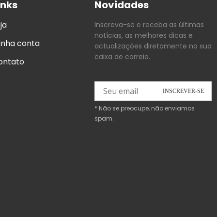
inks
Novidades
ja
Inscreva-se e receba as últimas
notícias, as melhores dicas e
inha conta
actualizações diretamente na sua
caixa de correio.
ontato
* Não se preocupe, não enviamos
spam.