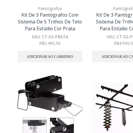
Pantógrafos
Pantógraf
Kit De 3 Pantógrafos Com
Kit De 3 Pantóg
Sistema De 5 Trilhos De Teto
Sistema De Trilh
Para Estúdio Cor Prata
Para Estúdio C
SKU:
CT-03-PRATA
SKU:
CT-02-
R$
5.490,00
R$
4.990,
ADICIONAR AO CARRINHO
ADICIONAR AO C