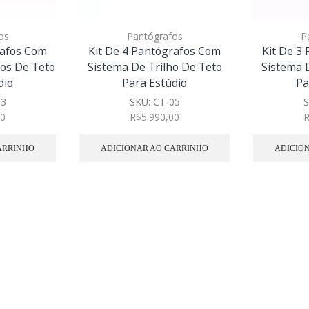
os
Pantógrafos
P
rafos Com
Kit De 4 Pantógrafos Com
Kit De 3
hos De Teto
Sistema De Trilho De Teto
Sistema 
dio
Para Estúdio
Pa
03
SKU:
CT-05
S
00
R$
5.990,00
ARRINHO
ADICIONAR AO CARRINHO
ADICIO