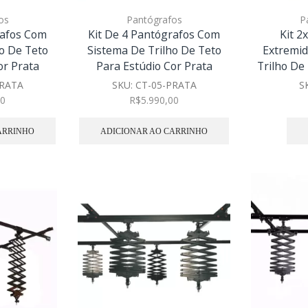
os
Pantógrafos
P
rafos Com
Kit De 4 Pantógrafos Com
Kit 2
o De Teto
Sistema De Trilho De Teto
Extremid
or Prata
Para Estúdio Cor Prata
Trilho De
PRATA
SKU:
CT-05-PRATA
S
00
R$
5.990,00
ARRINHO
ADICIONAR AO CARRINHO