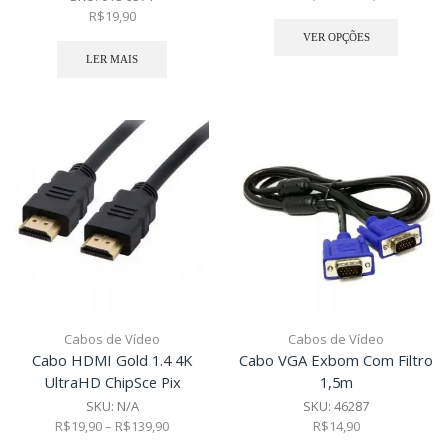
R$
19,90
VER OPÇÕES
LER MAIS
Cabos de Vídeo
Cabos de Vídeo
Cabo HDMI Gold 1.4 4K
Cabo VGA Exbom Com Filtro
UltraHD ChipSce Pix
1,5m
SKU:
N/A
SKU:
46287
R$
19,90
–
R$
139,90
R$
14,90