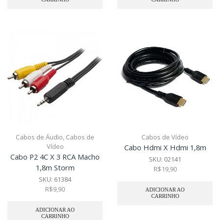
Cabos de Áudio
,
Cabos de
Cabos de Vídeo
Vídeo
Cabo Hdmi X Hdmi 1,8m
Cabo P2 4C X 3 RCA Macho
SKU:
02141
1,8m Storm
R$
19,90
SKU:
61384
R$
9,90
ADICIONAR AO
CARRINHO
ADICIONAR AO
CARRINHO