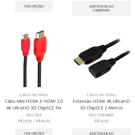
VER OPÇÕES
ADICIONAR AO
CARRINHO
Cabos de Vídeo
Cabos de Vídeo
Cabo Mini HDMI X HDMI 2.0
Extensão HDMI 4K UltraHD
4K UltraHD 3D ChipSCE Pix
3D ChipSCE 2 Metros
SKU:
N/A
SKU:
018-9420
R$
39,90
–
R$
49,90
R$
34,90
VER OPÇÕES
ADICIONAR AO