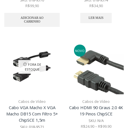
R$
99,90
R$
34,90
ADICIONAR AO
LER MAIS
CARRINHO
NOVO
FORA DE
ESTOQUE
Cabos de Vídeo
Cabos de Vídeo
Cabo VGA Macho X VGA
Cabo HDMI 90 Graus 2.0 4K
Macho DB15 Com Filtro 5+
19 Pinos ChipSCE
ChipSCE 1,5m
SKU:
N/A
R$
24,90
–
R$
99,90
SKU:
018-9571