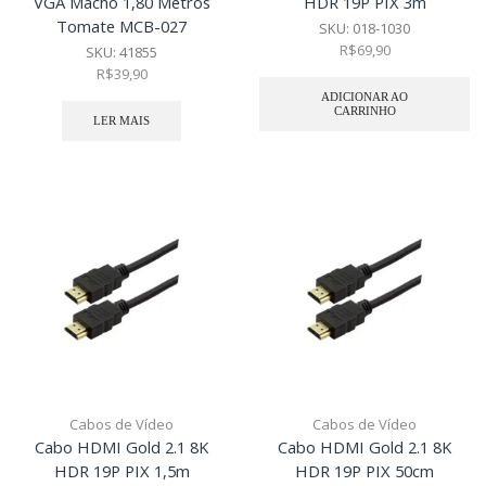
VGA Macho 1,80 Metros
HDR 19P PIX 3m
Tomate MCB-027
SKU:
018-1030
R$
69,90
SKU:
41855
R$
39,90
ADICIONAR AO
CARRINHO
LER MAIS
Cabos de Vídeo
Cabos de Vídeo
Cabo HDMI Gold 2.1 8K
Cabo HDMI Gold 2.1 8K
HDR 19P PIX 1,5m
HDR 19P PIX 50cm