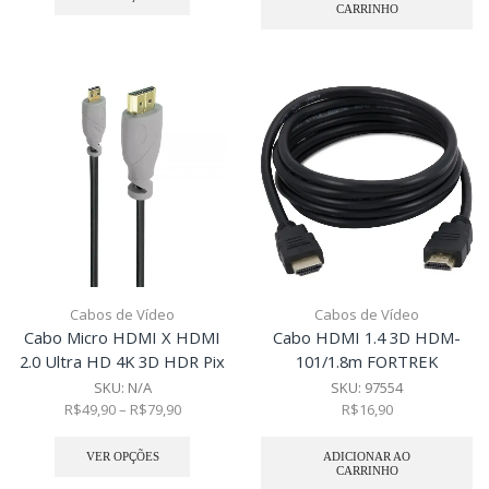
CARRINHO
Cabos de Vídeo
Cabos de Vídeo
Cabo Micro HDMI X HDMI
Cabo HDMI 1.4 3D HDM-
2.0 Ultra HD 4K 3D HDR Pix
101/1.8m FORTREK
SKU:
N/A
SKU:
97554
R$
49,90
–
R$
79,90
R$
16,90
VER OPÇÕES
ADICIONAR AO
CARRINHO