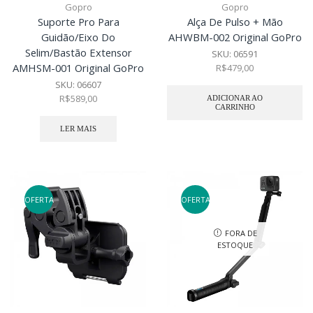
Gopro
Gopro
Suporte Pro Para
Alça De Pulso + Mão
Guidão/Eixo Do
AHWBM-002 Original GoPro
Selim/Bastão Extensor
SKU:
06591
AMHSM-001 Original GoPro
R$
479,00
SKU:
06607
R$
589,00
ADICIONAR AO
CARRINHO
LER MAIS
OFERTA
OFERTA
FORA DE
ESTOQUE