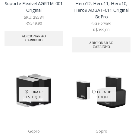
Suporte Flexível AGRTM-001
Hero12, Hero11, Hero10,
Original
Hero9 ADBAT-011 Original
GoPro
SKU:
28584
R$
549,90
SKU:
27969
R$
399,00
ADICIONAR AO
CARRINHO
ADICIONAR AO
CARRINHO
FORA DE
FORA DE
ESTOQUE
ESTOQUE
Gopro
Gopro