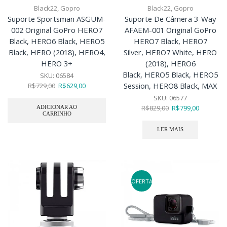
Black22
,
Gopro
Black22
,
Gopro
Suporte Sportsman ASGUM-
Suporte De Câmera 3-Way
002 Original GoPro HERO7
AFAEM-001 Original GoPro
Black, HERO6 Black, HERO5
HERO7 Black, HERO7
Black, HERO (2018), HERO4,
Silver, HERO7 White, HERO
HERO 3+
(2018), HERO6
Black, HERO5 Black, HERO5
SKU:
06584
Session, HERO8 Black, MAX
R$
729,00
R$
629,00
SKU:
06577
R$
829,00
R$
799,00
ADICIONAR AO
CARRINHO
LER MAIS
OFERTA