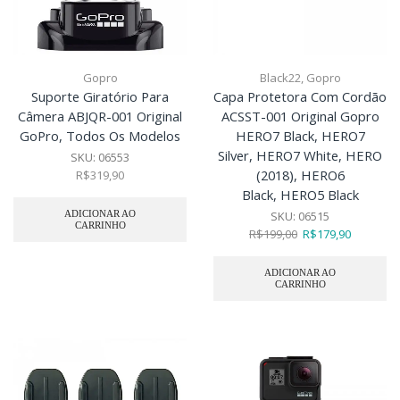
Gopro
Black22
,
Gopro
Suporte Giratório Para
Capa Protetora Com Cordão
Câmera ABJQR-001 Original
ACSST-001 Original Gopro
GoPro, Todos Os Modelos
HERO7 Black, HERO7
Silver, HERO7 White, HERO
SKU:
06553
(2018), HERO6
R$
319,90
Black, HERO5 Black
ADICIONAR AO
SKU:
06515
CARRINHO
R$
199,00
R$
179,90
ADICIONAR AO
CARRINHO