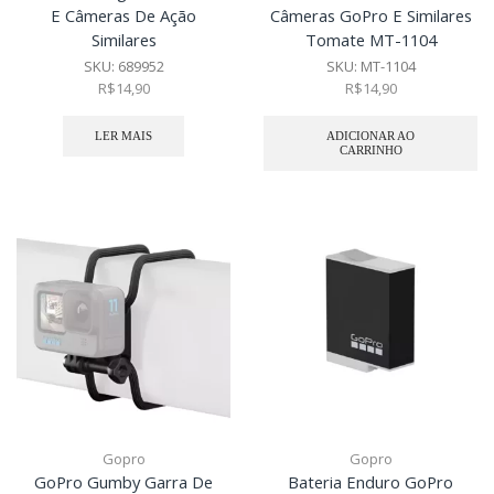
E Câmeras De Ação
Câmeras GoPro E Similares
Similares
Tomate MT-1104
SKU:
689952
SKU:
MT-1104
R$
14,90
R$
14,90
LER MAIS
ADICIONAR AO
CARRINHO
Gopro
Gopro
GoPro Gumby Garra De
Bateria Enduro GoPro