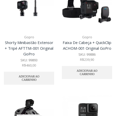
Gopro
Gopro
Shorty Minibastão Extensor
Faixa De Cabeça + QuickClip
+ Tripé AFTTM-001 Original
ACHOM-001 Original GoPro
GoPro
SKU:
99886
R$
239,90
SKU:
99893
R$
460,00
ADICIONAR AO
CARRINHO
ADICIONAR AO
CARRINHO