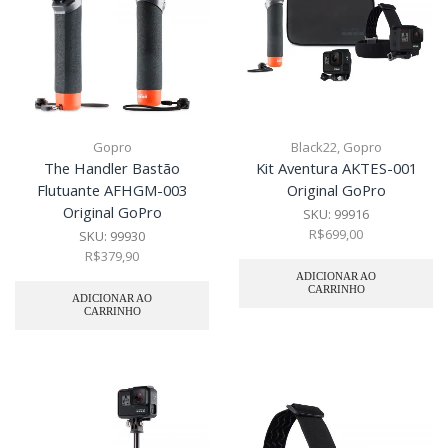
Gopro
Black22
,
Gopro
The Handler Bastão
Kit Aventura AKTES-001
Flutuante AFHGM-003
Original GoPro
Original GoPro
SKU:
99916
R$
699,00
SKU:
99930
R$
379,90
ADICIONAR AO
CARRINHO
ADICIONAR AO
CARRINHO