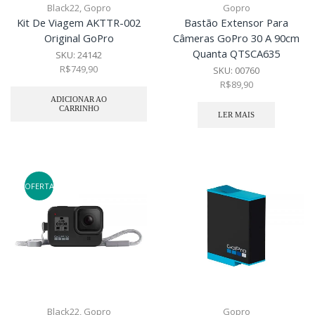
Black22
,
Gopro
Gopro
Kit De Viagem AKTTR-002
Bastão Extensor Para
Original GoPro
Câmeras GoPro 30 A 90cm
Quanta QTSCA635
SKU:
24142
R$
749,90
SKU:
00760
R$
89,90
ADICIONAR AO
CARRINHO
LER MAIS
OFERTA
Black22
,
Gopro
Gopro