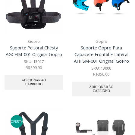
Gopro
Gopro
Suporte Peitoral Chesty
Suporte Gopro Para
AGCHM-001 Original Gopro
Capacete Frontal E Lateral
AHFSM-001 Original GoPro
SKU:
13017
R$
399,90
SKU:
13000
R$
350,00
ADICIONAR AO
CARRINHO
ADICIONAR AO
CARRINHO
OFERTA