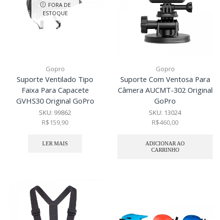
FORA DE
ESTOQUE
Gopro
Gopro
Suporte Ventilado Tipo
Suporte Com Ventosa Para
Faixa Para Capacete
Câmera AUCMT-302 Original
GVHS30 Original GoPro
GoPro
SKU:
99862
SKU:
13024
R$
159,90
R$
460,00
LER MAIS
ADICIONAR AO
CARRINHO