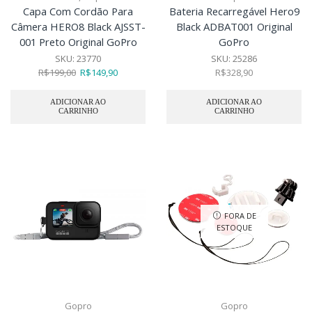
Capa Com Cordão Para
Bateria Recarregável Hero9
Câmera HERO8 Black AJSST-
Black ADBAT001 Original
001 Preto Original GoPro
GoPro
SKU:
23770
SKU:
25286
R$
199,00
R$
149,90
R$
328,90
ADICIONAR AO
ADICIONAR AO
CARRINHO
CARRINHO
FORA DE
ESTOQUE
Gopro
Gopro