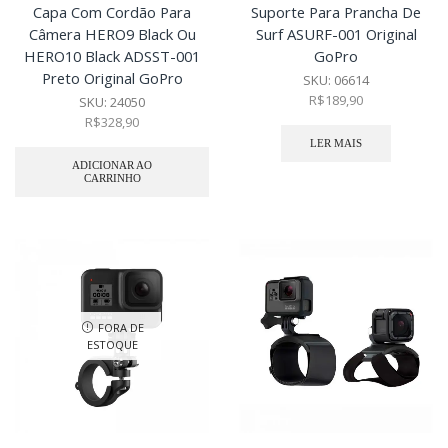
Capa Com Cordão Para
Suporte Para Prancha De
Câmera HERO9 Black Ou
Surf ASURF-001 Original
HERO10 Black ADSST-001
GoPro
Preto Original GoPro
SKU:
06614
R$
189,90
SKU:
24050
R$
328,90
LER MAIS
ADICIONAR AO
CARRINHO
FORA DE
ESTOQUE