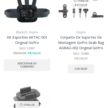
FORA DE
ESTOQUE
Black22
,
Gopro
Gopro
Kit Esportivo AKTAC-001
Conjunto De Suportes De
Original GoPro
Montagem GoPro Grab Bag
AGBAG-002 Original GoPro
SKU:
12997
R$
629,00
R$
566,00
SKU:
12980
R$
249,00
ADICIONAR AO
CARRINHO
LER MAIS
FORA DE