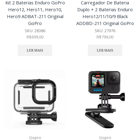
Kit 2 Baterias Enduro GoPro
Carregador De Bateria
Hero12, Hero11, Hero10,
Duplo + 2 Baterias Enduro
Hero9 ADBAT-211 Original
Hero12/11/10/9 Black
GoPro
ADDBD-211 Original GoPro
SKU:
28386
SKU:
27976
R$
699,00
R$
799,00
LER MAIS
LER MAIS
Gopro
Gopro