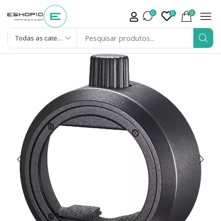
0
0
0