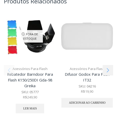
Produtos Relacionados
FORA DE
ESTOQUE
Acessórios Para Flash
Acessórios Para Flash
Rebatedor Barndoor Para
Difusor Godox Para Flash
Flash K150/250DI Gda-98
IT32
Greika
SKU:
04216
R$
19,90
SKU:
05777
R$
249,90
ADICIONAR AO CARRINHO
LER MAIS