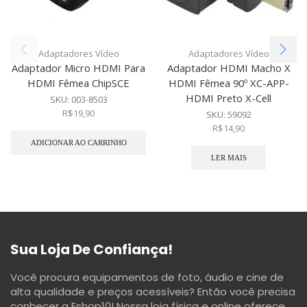
Adaptadores Vídeo
Adaptadores Vídeo
Adaptador Micro HDMI Para
Adaptador HDMI Macho X
HDMI Fêmea ChipSCE
HDMI Fêmea 90º XC-APP-
HDMI Preto X-Cell
SKU:
003-8503
R$
19,90
SKU:
59092
R$
14,90
ADICIONAR AO CARRINHO
LER MAIS
Sua Loja De Confiança!
Você procura equipamentos de foto, áudio e cine de
alta qualidade e preços acessíveis? Então você precisa
conhecer a Eshop10! Nossa loja física e online oferece