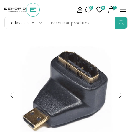
0
0
0