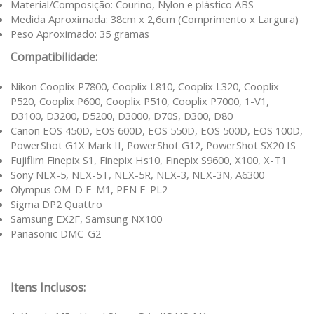
Material/Composição: Courino, Nylon e plástico ABS
Medida Aproximada: 38cm x 2,6cm (Comprimento x Largura)
Peso Aproximado: 35 gramas
Compatibilidade:
Nikon Cooplix P7800, Cooplix L810, Cooplix L320, Cooplix
P520, Cooplix P600, Cooplix P510, Cooplix P7000, 1-V1,
D3100, D3200, D5200, D3000, D70S, D300, D80
Canon EOS 450D, EOS 600D, EOS 550D, EOS 500D, EOS 100D,
PowerShot G1X Mark II, PowerShot G12, PowerShot SX20 IS
Fujiflim Finepix S1, Finepix Hs10, Finepix S9600, X100, X-T1
Sony NEX-5, NEX-5T, NEX-5R, NEX-3, NEX-3N, A6300
Olympus OM-D E-M1, PEN E-PL2
Sigma DP2 Quattro
Samsung EX2F, Samsung NX100
Panasonic DMC-G2
Itens Inclusos: