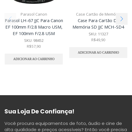
Parasol Canon
Case Cartão de Memória
Parasol LH-67 JJC Para Canon
Case Para Cartão De
EF 100mm F/2.8 Macro USM,
Memória SD JJC MCH-SD4
EF 100mm F/2.8 USM
SKU:
11327
R$
49,90
SKU:
98452
R$
57,90
ADICIONAR AO CARRINHO
ADICIONAR AO CARRINHO
Sua Loja De Confiança!
Você procura equipamentos de foto, áudio e cine de
alta qualidade e preços acessíveis? Então você precisa