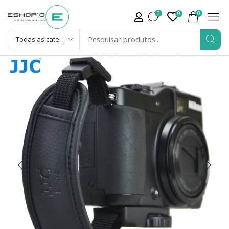
0
0
0