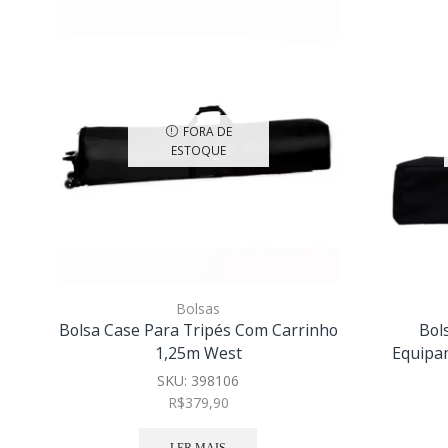
FORA DE
ESTOQUE
Bolsas
Bolsa Case Para Tripés Com Carrinho
Bol
1,25m West
Equipa
SKU:
398106
R$
379,90
LER MAIS