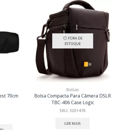
FORA DE
ESTOQUE
Bolsas
est 70cm
Bolsa Compacta Para Câmera DSLR
Bo
TBC-406 Case Logic
SKU:
3201476
LER MAIS
HO