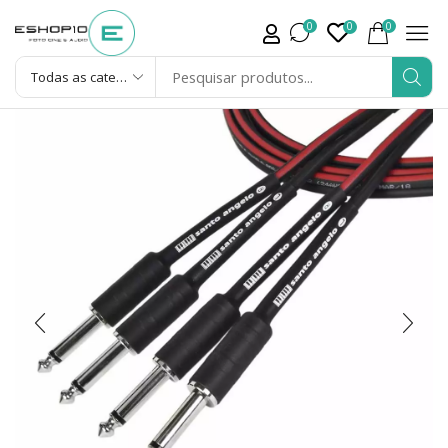
0
0
0