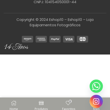
CNPJ: 104154050001-44
Copyright © 2024 Eshop10 – Eshop10 – Loja
Equipamentos Fotográficos
14 Anos
0
Home
Produtos
Favoritos
Mais