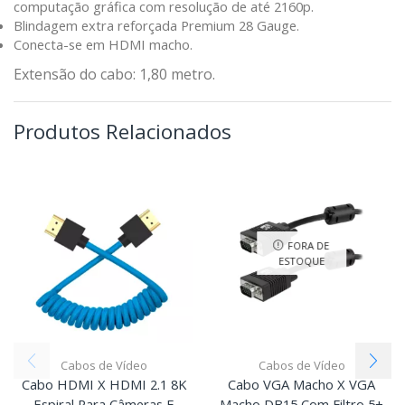
computação gráfica com resolução de até 2160p.
Blindagem extra reforçada Premium 28 Gauge.
Conecta-se em HDMI macho.
Extensão do cabo: 1,80 metro.
Produtos Relacionados
FORA DE
ESTOQUE
Cabos de Vídeo
Cabos de Vídeo
Cabo HDMI X HDMI 2.1 8K
Cabo VGA Macho X VGA
Espiral Para Câmeras E
Macho DB15 Com Filtro 5+