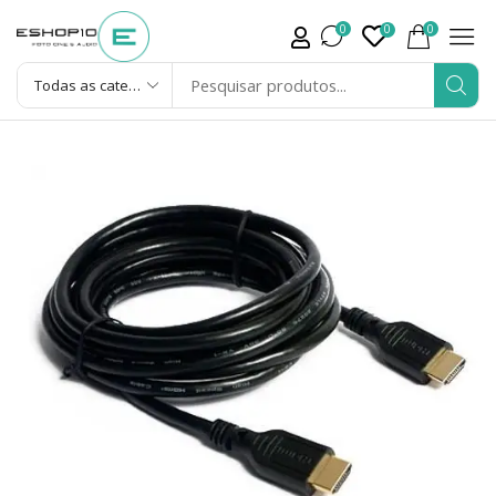
0
0
0