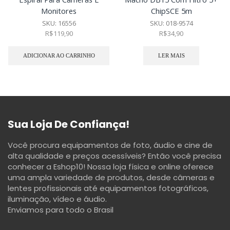
Monitores
ChipSCE 5m
SKU:
16556
SKU:
018-9574
R$
119,90
R$
34,90
ADICIONAR AO CARRINHO
LER MAIS
Sua Loja De Confiança!
Você procura equipamentos de foto, áudio e cine de
alta qualidade e preços acessíveis? Então você precisa
conhecer a Eshop10! Nossa loja física e online oferece
uma ampla variedade de produtos, desde câmeras e
lentes profissionais até equipamentos fotográficos,
iluminação, vídeo e áudio.
Enviamos para todo o Brasil