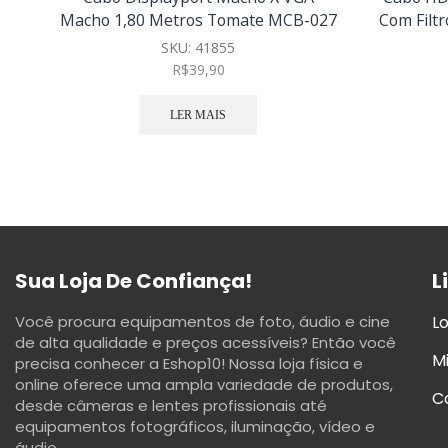
Macho 1,80 Metros Tomate MCB-027
Com Filt
SKU:
41855
R$
39,90
LER MAIS
Sua Loja De Confiança!
L
Você procura equipamentos de foto, áudio e cine
Lo
de alta qualidade e preços acessíveis? Então você
M
precisa conhecer a Eshop10! Nossa loja física e
online oferece uma ampla variedade de produtos,
C
desde câmeras e lentes profissionais até
equipamentos fotográficos, iluminação, vídeo e
áudio.