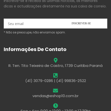
Inscreva-se e receba as últimas notícias, as melhores
dicas e actualizações diretamente na sua caixa de correio.
* Não se preocupe, não enviamos spam.
Informações De Contato
R. Ten. Tito Teixeira de Castro, 1739 Curitiba Paraná
(41) 3079-0286 | (41) 99836-2522
vendas@eshop10.com.br
Seg – Sex: 9:00 a 12:00 - 13:00 a 17:30hs