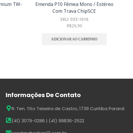
remium TW-
Emenda P10 Fêmea Mono / Estéreo
C
Com Trava ChipSCE
SKU:
033-1016
R$
29,90
ADICIONAR AO CARRINHO
Informações De Contato
R. Ten. Tito Teixeira de Castro, 1739 Curitiba Paraná
(41) 3079-0286 | (41) 99836-2522
vendas@eshop10.com.br