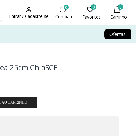
0
0
0
Entrar / Cadastre-se
Compare
Favoritos
Carrinho
Ofertas!
mea 25cm ChipSCE
R AO CARRINHO