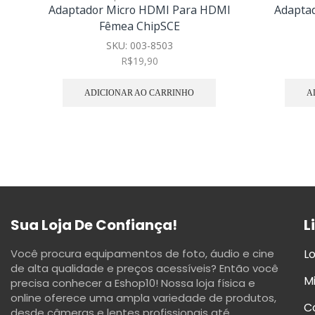
Adaptador Micro HDMI Para HDMI
Adaptad
Fêmea ChipSCE
SKU:
003-8503
R$
19,90
ADICIONAR AO CARRINHO
A
Sua Loja De Confiança!
L
Você procura equipamentos de foto, áudio e cine
Lo
de alta qualidade e preços acessíveis? Então você
M
precisa conhecer a Eshop10! Nossa loja física e
online oferece uma ampla variedade de produtos,
C
desde câmeras e lentes profissionais até