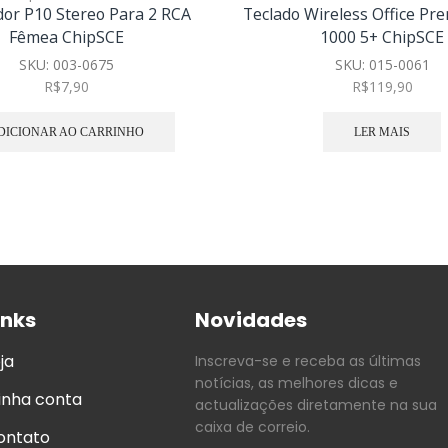
or P10 Stereo Para 2 RCA
Teclado Wireless Office P
Fêmea ChipSCE
1000 5+ ChipSCE
SKU:
003-0675
SKU:
015-0061
R$
7,90
R$
119,90
DICIONAR AO CARRINHO
LER MAIS
inks
Novidades
ja
Inscreva-se e receba as últimas
notícias, as melhores dicas e
inha conta
actualizações diretamente na sua
caixa de correio.
ontato