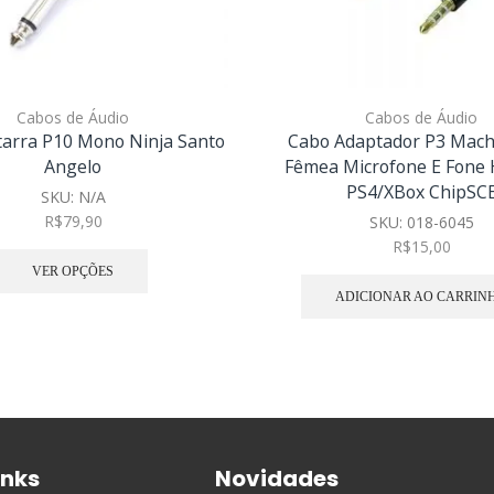
Cabos de Áudio
Cabos de Áudio
tarra P10 Mono Ninja Santo
Cabo Adaptador P3 Macho
Angelo
Fêmea Microfone E Fone
PS4/XBox ChipSC
SKU:
N/A
R$
79,90
SKU:
018-6045
R$
15,00
VER OPÇÕES
ADICIONAR AO CARRIN
inks
Novidades