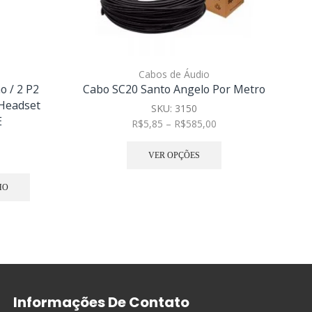
Cabos de Áudio
 / 2 P2
Cabo SC20 Santo Angelo Por Metro
C
 Headset
SKU:
3150
E
R$
5,85
–
R$
585,00
VER OPÇÕES
HO
Informações De Contato