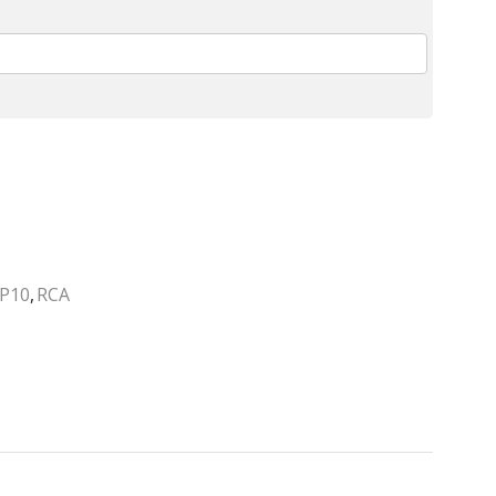
P10
,
RCA