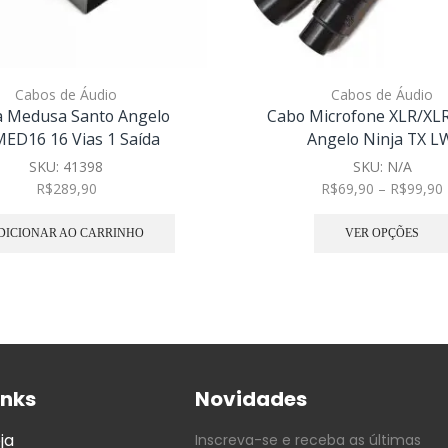
Cabos de Áudio
Cabos de Áudio
a Medusa Santo Angelo
Cabo Microfone XLR/XLR
ED16 16 Vias 1 Saída
Angelo Ninja TX 
SKU:
41398
SKU:
N/A
R$
289,90
R$
69,90
–
R$
99,90
DICIONAR AO CARRINHO
VER OPÇÕES
inks
Novidades
ja
Inscreva-se e receba as últimas