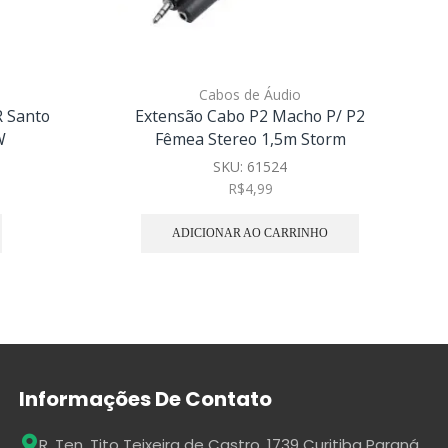
Cabos de Áudio
 Santo
Extensão Cabo P2 Macho P/ P2
LW
Fêmea Stereo 1,5m Storm
SKU:
61524
R$
4,99
ADICIONAR AO CARRINHO
Informações De Contato
R. Ten. Tito Teixeira de Castro, 1739 Curitiba Paraná