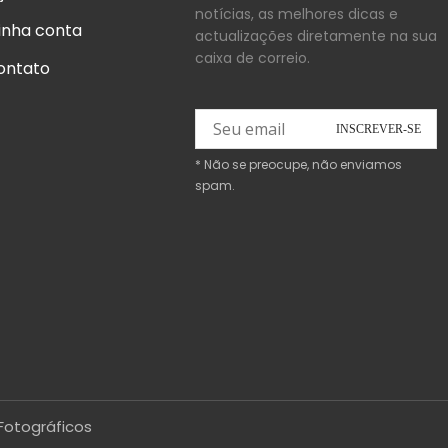
notícias, as melhores dicas e
inha conta
actualizações diretamente na sua
caixa de correio.
ontato
* Não se preocupe, não enviamos
spam.
Fotográficos