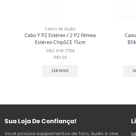
Cabos de Áudio
Cabo Y P2 Estéreo / 2 P2 Fêmea
Caix
Estéreo ChipSCE 15cm
BSM
SKU:
018-7706
R$
9,90
LER MAIS
A
Sua Loja De Confiança!
L
Você procura equipamentos de foto, áudio e cine
Lo