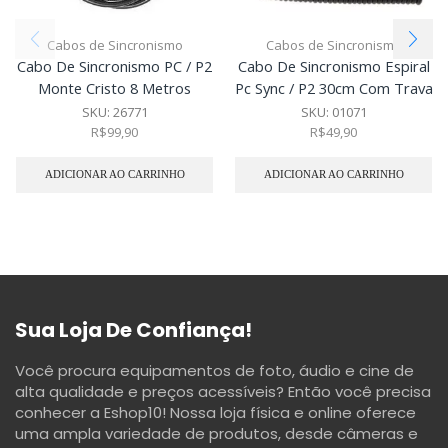
Cabos de Sincronismo
Cabos de Sincronismo
Cabo De Sincronismo PC / P2
Cabo De Sincronismo Espiral
Monte Cristo 8 Metros
Pc Sync / P2 30cm Com Trava
SKU:
26771
SKU:
01071
R$
99,90
R$
49,90
ADICIONAR AO CARRINHO
ADICIONAR AO CARRINHO
Sua Loja De Confiança!
Você procura equipamentos de foto, áudio e cine de
alta qualidade e preços acessíveis? Então você precisa
conhecer a Eshop10! Nossa loja física e online oferece
uma ampla variedade de produtos, desde câmeras e