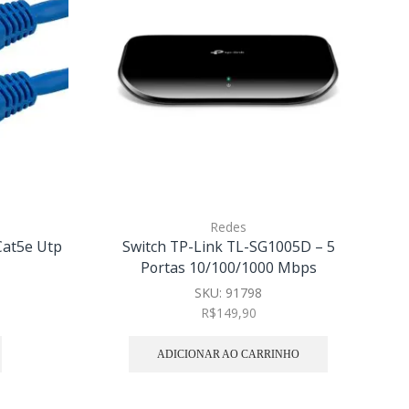
Redes
Cat5e Utp
Switch TP-Link TL-SG1005D – 5
Ca
Portas 10/100/1000 Mbps
SKU:
91798
R$
149,90
ADICIONAR AO CARRINHO