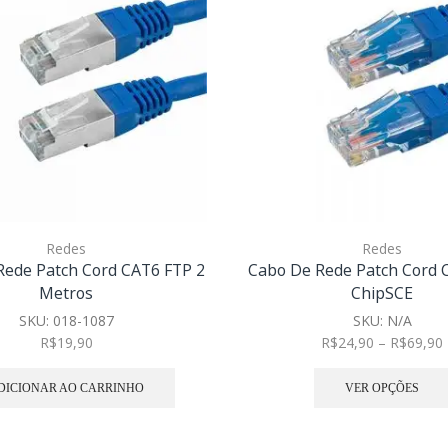
Redes
Redes
Rede Patch Cord CAT6 FTP 2
Cabo De Rede Patch Cord 
Metros
ChipSCE
SKU:
018-1087
SKU:
N/A
R$
19,90
R$
24,90
–
R$
69,90
DICIONAR AO CARRINHO
VER OPÇÕES