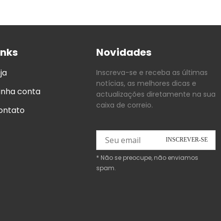
inks
Novidades
ja
Inscreva-se e receba as últimas
notícias, as melhores dicas e
inha conta
actualizações diretamente na sua
caixa de correio.
ontato
* Não se preocupe, não enviamos
spam.