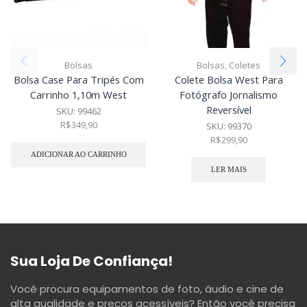
Bolsas
Bolsas
,
Coletes
Bolsa Case Para Tripés Com
Colete Bolsa West Para
Carrinho 1,10m West
Fotógrafo Jornalismo
Reversível
SKU:
99462
R$
349,90
SKU:
99370
R$
299,90
ADICIONAR AO CARRINHO
LER MAIS
Sua Loja De Confiança!
Você procura equipamentos de foto, áudio e cine de
alta qualidade e preços acessíveis? Então você precisa