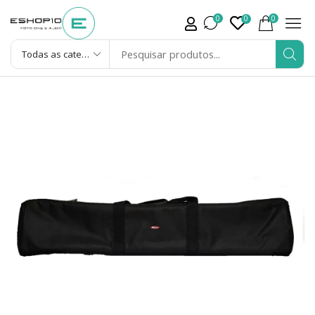
0
0
0