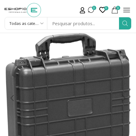
0
0
0