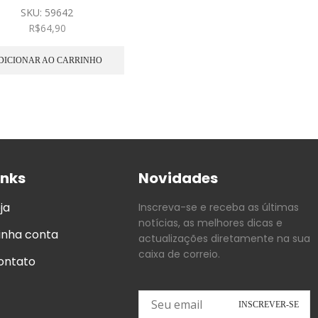
SKU:
59642
R$
64,90
DICIONAR AO CARRINHO
inks
Novidades
ja
Inscreva-se e receba as últimas
notícias, as melhores dicas e
inha conta
actualizações diretamente na sua
caixa de correio.
ontato