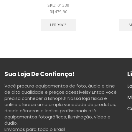
SKU:
01339
R$
479,90
LER MAIS
A
Sua Loja De Confiança!
L
Você procura equipamentos de foto, áudio e cine
Lo
de alta qualidade e preços acessíveis? Então você
M
precisa conhecer a Eshop10! Nossa loja física e
online oferece uma ampla variedade de produtos,
C
desde câmeras e lentes profissionais até
equipamentos fotográficos, iluminação, vídeo e
áudio.
Enviamos para todo o Brasil