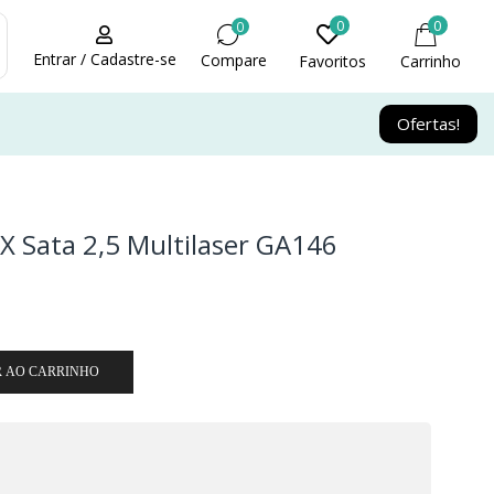
0
0
0
Entrar / Cadastre-se
Compare
Favoritos
Carrinho
Ofertas!
X Sata 2,5 Multilaser GA146
R AO CARRINHO