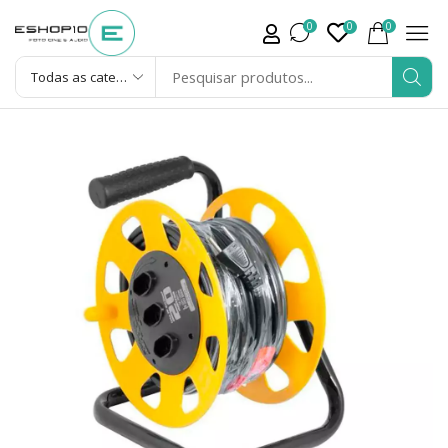
0
0
0