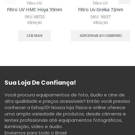
Filtro UV
Filtro UV
Filtro UV HMC Hoya 55mm
Filtro Uv Greika 72mm
SKU:
68722
SKU:
16537
R$
99,90
R$
60,90
LER MAIS
ADICIONAR AO CARRINHO
Sua Loja De Confiança!
Você procura equipamentos de foto, áudio e cine de
alta qualidade e preços acessíveis? Então você precisa
conhecer a Eshop10! Nossa loja física e online oferece
uma ampla variedade de produtos, desde câmeras e
lentes profissionais até equipamentos fotográficos,
iluminação, vídeo e áudio.
Enviamos para todo o Brasil