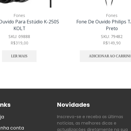
Fones
Fones
Ouvido Para Estúdio K-250S
Fone De Ouvido Philips 
KOLT
Preto
SKU:
09888
SKU:
79482
R$
319,00
R$
149,90
LER MAIS
ADICIONAR AO CARRIN
inks
Novidades
ja
Inscreva-se e receba as últimas
notícias, as melhores dicas e
inha conta
actualizações diretamente na sua