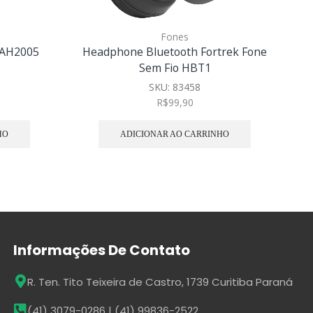
Fones
TAH2005
Headphone Bluetooth Fortrek Fone
F
Sem Fio HBT1
SKU:
83458
R$
99,90
HO
ADICIONAR AO CARRINHO
Informações De Contato
R. Ten. Tito Teixeira de Castro, 1739 Curitiba Paraná
(41) 3079-0286 | (41) 99836-2522