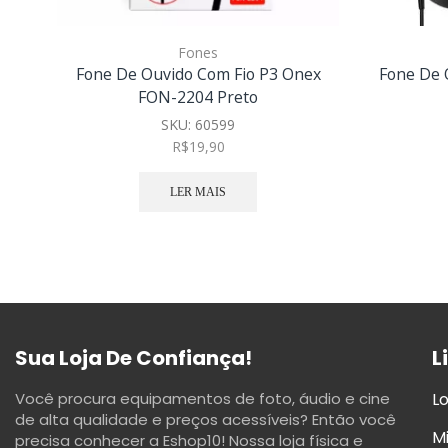
Fones
Fone De Ouvido Com Fio P3 Onex
Fone De 
FON-2204 Preto
SKU:
60599
R$
19,90
LER MAIS
Sua Loja De Confiança!
L
Você procura equipamentos de foto, áudio e cine
Lo
de alta qualidade e preços acessíveis? Então você
M
precisa conhecer a Eshop10! Nossa loja física e