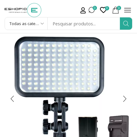
0
0
0