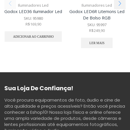
Iluminadores Led
Iluminadores Led
Godox LED36 Iluminador Led
Godox LED6R Litemons Led
De Bolso RGB
SKU:
95980
R$
169,90
SKU:
95997
R$
249,90
ADICIONAR AO CARRINHO
LER MAIS
Sua Loja De Confiança!
Você procura equipamentos de foto, áudio e cine de
alta qualidade e preços acessíveis? Então você precisa
conhecer a Eshop10! Nossa loja física e online oferece
uma ampla variedade de produtos, desde câmeras e
lentes profissionais até equipamentos fotográficos,