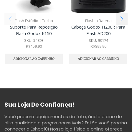
Flash Estúdio | Tocha
Flash a Bateria
Suporte Para Reposição
Cabeça Godox H200R Para
Flash Godox K150
Flash AD200
SKU:
54893
SKU:
93174
R$
159,90
R$
899,90
ADICIONAR AO CARRINHO
ADICIONAR AO CARRINHO
Sua Loja De Confiança!
Você procura equipamentos de foto, áudio e cine de
alta qualidade e preços acessíveis? Então você precisa
conhecer a Eshop10! Nossa loja física e online oferece