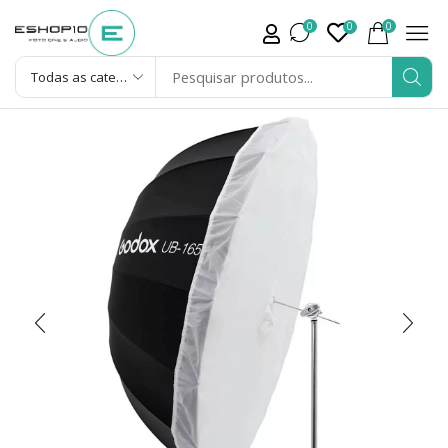
0
0
0