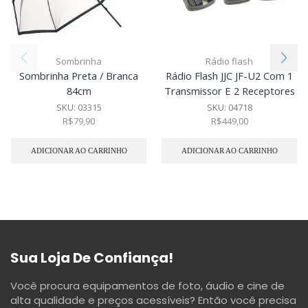
Sombrinha
Rádio flash
Sombrinha Preta / Branca
Rádio Flash JJC JF-U2 Com 1
84cm
Transmissor E 2 Receptores
SKU:
03315
SKU:
04718
R$
79,90
R$
449,00
ADICIONAR AO CARRINHO
ADICIONAR AO CARRINHO
Sua Loja De Confiança!
Você procura equipamentos de foto, áudio e cine de
alta qualidade e preços acessíveis? Então você precisa