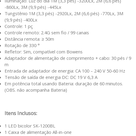
Iluminação: Luz do dia 1M (3,3 pés) -3200Lx, 2M (6,6 pés)
-860Lx, 3M (9,9 pés) -445Lx
Tungstênio 1M (3,3 pés) -2920Lx, 2M (6,6 pés) -770Lx, 3M
(9,9 pés) -400Lx
Controle: 1 pç
Controle remoto: 2.4G sem fio / 99 canais
Distância remota: ≥ 50m
Rotação de 330 °
Refletor: Sim, compatível com Bowens
Adaptador de alimentação de comprimento + cabo: 30 pés / 9
m
Entrada de adaptador de energia: CA 100 – 240 V 50-60 Hz
Tensão de saída de energia DC: DC 19 V 6,3 A
Em potência total usando Bateria: duração de 60 minutos.
(OBS. não acompanha Bateria)
Itens Inclusos:
1 LED bicolor SK-1200BL
1 Caixa de alimentação All-in-one