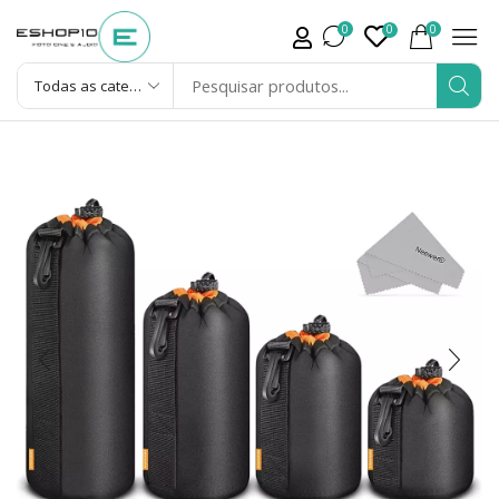
0
0
0