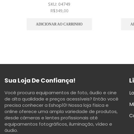
SKU:
04749
R$
349,00
ADICIONAR AO CARRINHO
A
Sua Loja De Confiança!
L
Você procura equipamentos de foto, áudio e cine
Lo
de alta qualidade e preços acessíveis? Então você
M
precisa conhecer a Eshop10! Nossa loja física e
online oferece uma ampla variedade de produtos,
C
desde câmeras e lentes profissionais até
equipamentos fotográficos, iluminação, vídeo e
áudio.