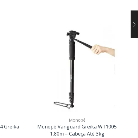
Monopé
4 Greika
Monopé Vanguard Greika WT1005
1,80m – Cabeça Até 3kg
S