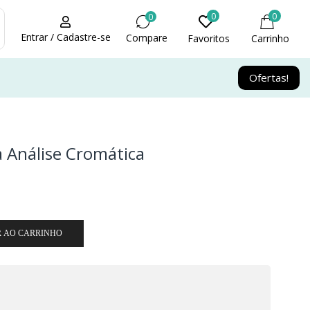
0
0
0
Entrar / Cadastre-se
Compare
Favoritos
Carrinho
Ofertas!
a Análise Cromática
R AO CARRINHO