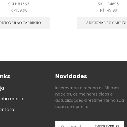
SKU:
81663
SKU:
94695
R$
159,90
R$
149,90
DICIONAR AO CARRINHO
ADICIONAR AO CARRIN
inks
Novidades
ja
Inscreva-se e receba as últimas
notícias, as melhores dicas e
inha conta
actualizações diretamente na sua
caixa de correio.
ontato