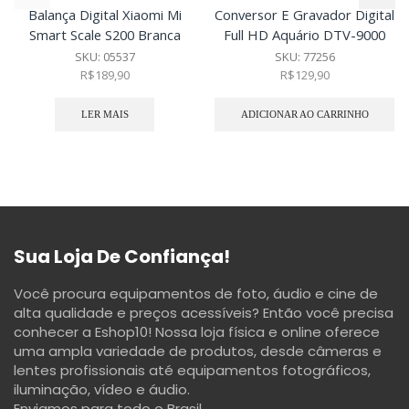
Balança Digital Xiaomi Mi
Conversor E Gravador Digital
Smart Scale S200 Branca
Full HD Aquário DTV-9000
SKU:
05537
SKU:
77256
R$
189,90
R$
129,90
LER MAIS
ADICIONAR AO CARRINHO
Sua Loja De Confiança!
Você procura equipamentos de foto, áudio e cine de
alta qualidade e preços acessíveis? Então você precisa
conhecer a Eshop10! Nossa loja física e online oferece
uma ampla variedade de produtos, desde câmeras e
lentes profissionais até equipamentos fotográficos,
iluminação, vídeo e áudio.
Enviamos para todo o Brasil