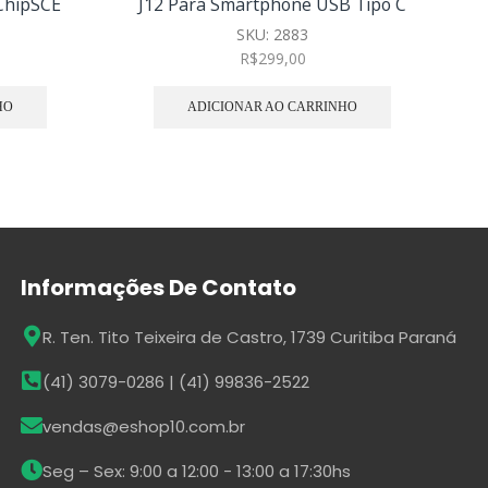
ChipSCE
J12 Para Smartphone USB Tipo C
SKU:
2883
R$
299,00
HO
ADICIONAR AO CARRINHO
Informações De Contato
R. Ten. Tito Teixeira de Castro, 1739 Curitiba Paraná
(41) 3079-0286 | (41) 99836-2522
vendas@eshop10.com.br
Seg – Sex: 9:00 a 12:00 - 13:00 a 17:30hs