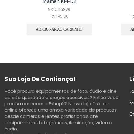
Mamen KM-D2
SKU:
65878
R$
149,90
R
ADICIONAR AO CARRINHO
A
Sua Loja De Confiança!
L
Você procura equipamentos de foto, áudio e cine
Lo
de alta qualidade e preços acessíveis? Então você
M
precisa conhecer a Eshop10! Nossa loja física e
online oferece uma ampla variedade de produtos,
C
desde câmeras e lentes profissionais até
equipamentos fotográficos, iluminação, vídeo e
áudio.