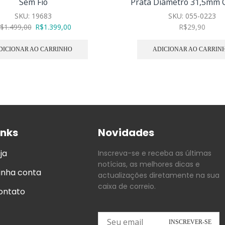
Sem Fio
Prata Diâmetro 31,5mm 
SKU:
19683
SKU:
055-0223
$
1.499,00
R$
1.399,00
R$
29,90
DICIONAR AO CARRINHO
ADICIONAR AO CARRIN
inks
Novidades
ja
Inscreva-se e receba as últimas
notícias, as melhores dicas e
inha conta
actualizações diretamente na sua
caixa de correio.
ontato