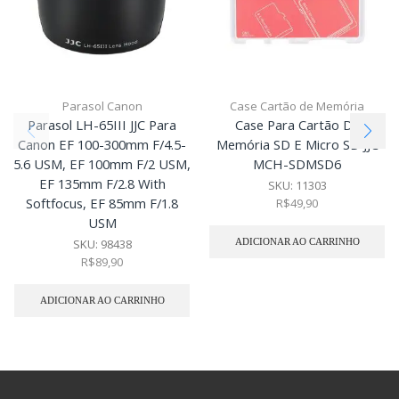
Parasol Canon
Case Cartão de Memória
Parasol LH-65III JJC Para
Case Para Cartão De
Canon EF 100-300mm F/4.5-
Memória SD E Micro SD JJC
5.6 USM, EF 100mm F/2 USM,
MCH-SDMSD6
EF 135mm F/2.8 With
SKU:
11303
Softfocus, EF 85mm F/1.8
R$
49,90
USM
ADICIONAR AO CARRINHO
SKU:
98438
R$
89,90
ADICIONAR AO CARRINHO