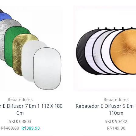
Rebatedores
Rebatedores
 E Difusor 7 Em 1 112 X 180
Rebatedor E Difusor 5 Em 1
Cm
110cm
SKU:
03803
SKU:
90482
R$
409,00
R$
389,90
R$
149,90