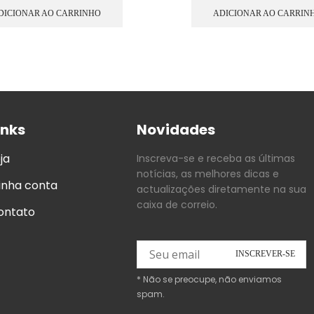
DICIONAR AO CARRINHO
ADICIONAR AO CARRIN
inks
Novidades
ja
Inscreva-se e receba as últimas
notícias, as melhores dicas e
inha conta
actualizações diretamente na sua
caixa de correio.
ontato
* Não se preocupe, não enviamos
spam.