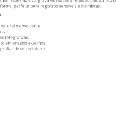
ransmissões ao vivo, grava vídeos para redes sociais ou YouT
rme, perfeita para registros sensíveis e intimistas.
m
natural e envolvente.
ntar.
es fotográficas.
nto em ensaios externos.
rafias de corpo inteiro.