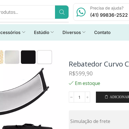
Precisa de ajuda?
(41) 99836-2522
cessórios
Estúdio
Diversos
Contato
Rebatedor Curvo C
R$
599,90
Em estoque
ADICIONA
Simulação de frete