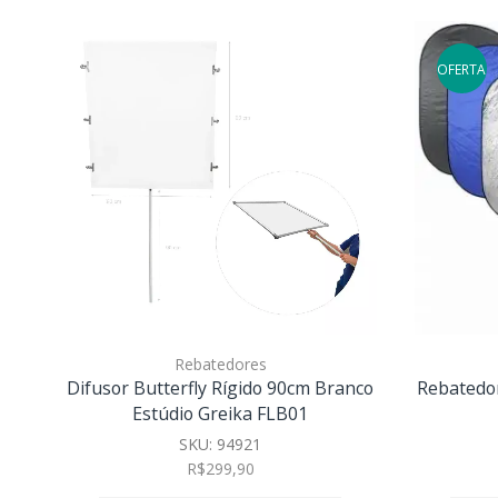
OFERTA
Rebatedores
Difusor Butterfly Rígido 90cm Branco
Rebatedor
Estúdio Greika FLB01
SKU:
94921
R$
299,90