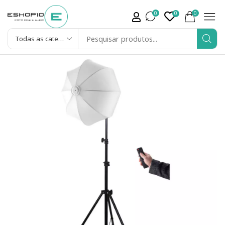
0
0
0