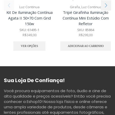
Luz Continua
Girafa
,
Luz Continua
Kit De Iluminação Contínua
Tripé Girafinha Iluminação
Agata II 50×70 Com Grid
Contínua Mini Estúdio Com
150w
Refletor
SKU:
61495-1
SKU:
85864
R$
349,00
R$
299,00
VER OPÇÕES
ADICIONAR AO CARRINHO
Sua Loja De Confiança!
Você procura equipamentos de foto, áudio e cine de
alta qualidade e preços acessíveis? Então você precisa
conhecer a Eshop10! Nossa loja física e online oferece
uma ampla variedade de produtos, desde câmeras e
lentes profissionais até equipamentos fotográficos,