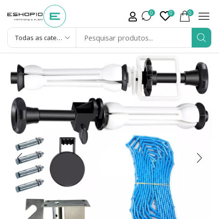
0
0
0