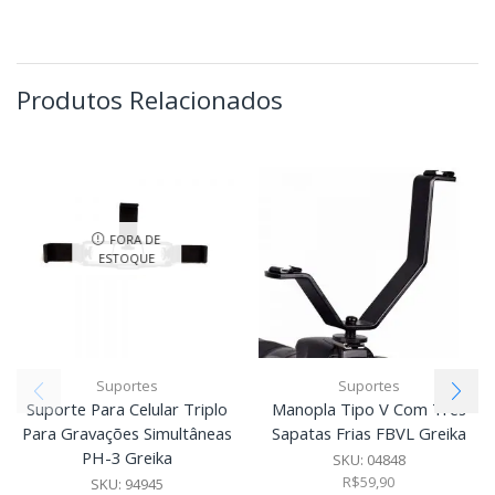
Produtos Relacionados
FORA DE
ESTOQUE
Suportes
Suportes
Suporte Para Celular Triplo
Manopla Tipo V Com Três
Para Gravações Simultâneas
Sapatas Frias FBVL Greika
PH-3 Greika
SKU:
04848
R$
59,90
SKU:
94945