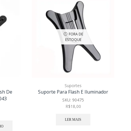
FORA DE
ESTOQUE
Suportes
ash De
Suporte Para Flash E Iluminador
M
043
SKU:
90475
R$
18,00
LER MAIS
HO