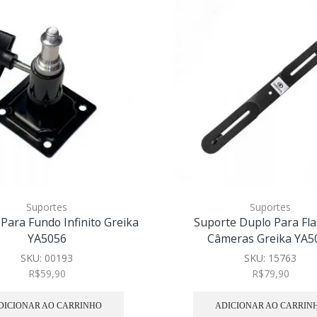
Suportes
Suportes
Para Fundo Infinito Greika
Suporte Duplo Para Fl
YA5056
Câmeras Greika YA5
SKU:
00193
SKU:
15763
R$
59,90
R$
79,90
DICIONAR AO CARRINHO
ADICIONAR AO CARRIN