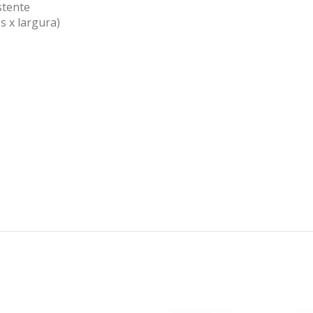
stente
s x largura)