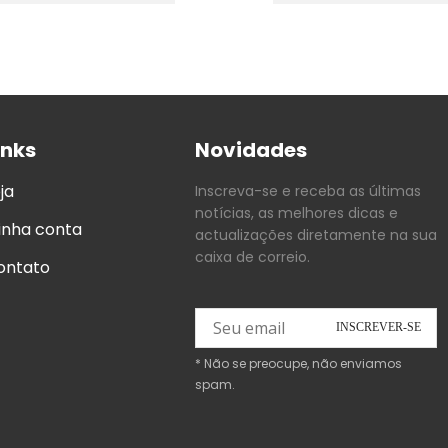
inks
Novidades
ja
Inscreva-se e receba as últimas
notícias, as melhores dicas e
inha conta
actualizações diretamente na sua
caixa de correio.
ontato
* Não se preocupe, não enviamos
spam.