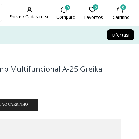
0
0
0
Entrar / Cadastre-se
Compare
Favoritos
Carrinho
Ofertas!
mp Multifuncional A-25 Greika
R AO CARRINHO