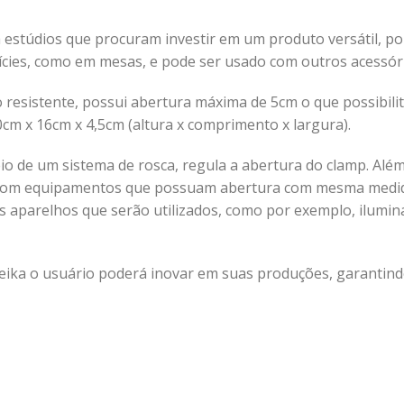
a estúdios que procuram investir em um produto versátil, p
ícies, como em mesas, e pode ser usado com outros acessór
o resistente, possui abertura máxima de 5cm o que possibilit
cm x 16cm x 4,5cm (altura x comprimento x largura).
 de um sistema de rosca, regula a abertura do clamp. Alé
s com equipamentos que possuam abertura com mesma medida
 aparelhos que serão utilizados, como por exemplo, ilumina
ka o usuário poderá inovar em suas produções, garantindo 