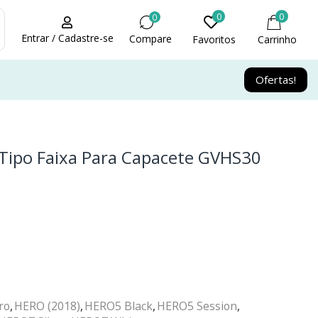
0
0
0
Entrar / Cadastre-se
Compare
Favoritos
Carrinho
Ofertas!
 Tipo Faixa Para Capacete GVHS30
ro
,
HERO (2018)
,
HERO5 Black
,
HERO5 Session
,