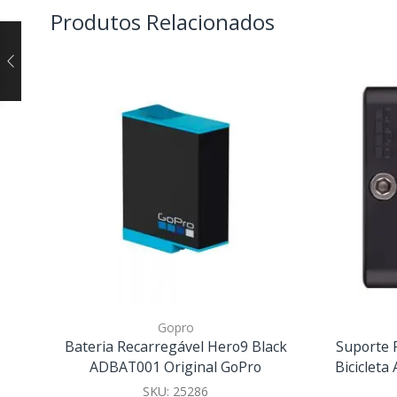
Produtos Relacionados
Gopro
Bateria Recarregável Hero9 Black
Suporte 
ADBAT001 Original GoPro
Biciclet
SKU:
25286