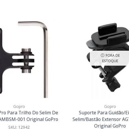
FORA DE
ESTOQUE
Gopro
Gopro
Pro Para Trilho Do Selim De
Suporte Para Guidão/E
a AMBSM-001 Original GoPro
Selim/Bastão Extensor A
Original GoPro
SKU:
12942