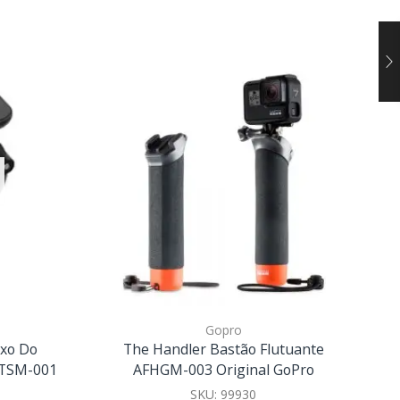
Gopro
ixo Do
The Handler Bastão Flutuante
S
GTSM-001
AFHGM-003 Original GoPro
SKU:
99930