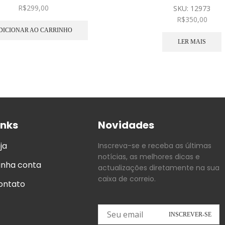
R$
299,00
SKU:
12973
R$
350,00
DICIONAR AO CARRINHO
LER MAIS
inks
Novidades
ja
Inscreva-se e receba as últimas
notícias, as melhores dicas e
inha conta
actualizações diretamente na sua
caixa de correio.
ontato