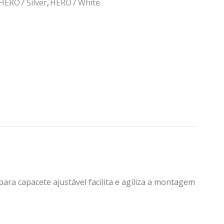
HERO7 Silver
,
HERO7 White
para capacete ajustável facilita e agiliza a montagem