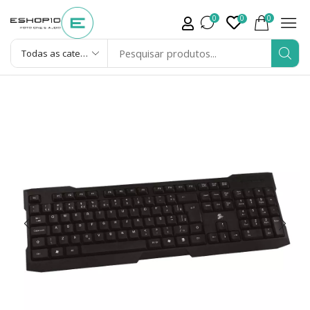
0
0
0