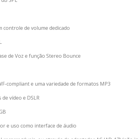
0 dB SPL
m controle de volume dedicado
L
fase de Voz e função Stereo Bounce
WF-compliant e uma variedade de formatos MP3
 de vídeo e DSLR
 GB
r e uso como interface de áudio