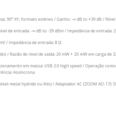
al, 90° XY, formato estéreo / Ganho: -∞ dB to +39 dB / Nív
ível de entrada: -∞ dB to -39 dBm / Impedância de entrada: 2
mV / Impedância de entrada: 8 Ω
ido) / Razão de nível de saída: 20 mW + 20 mW em carga de 3
azenamento em massa: USB 2.0 high speed / Operação como i
rência: Assíncrona
nickel-metal hydride ou lítio) / Adaptador AC (ZOOM AD-17):