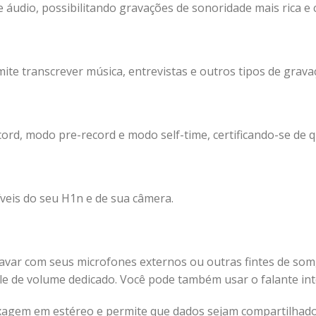
áudio, possibilitando gravações de sonoridade mais rica e c
te transcrever música, entrevistas e outros tipos de gravaç
d, modo pre-record e modo self-time, certificando-se de 
íveis do seu H1n e de sua câmera.
avar com seus microfones externos ou outras fintes de som,
ole de volume dedicado. Você pode também usar o falante in
mixagem em estéreo e permite que dados sejam compartilha