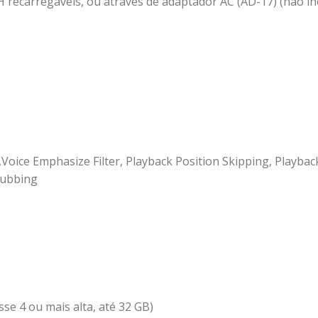
MH recarregáveis, ou através de adaptador AC (AD-17) (não in
,Voice Emphasize Filter, Playback Position Skipping, Playba
dubbing
se 4 ou mais alta, até 32 GB)