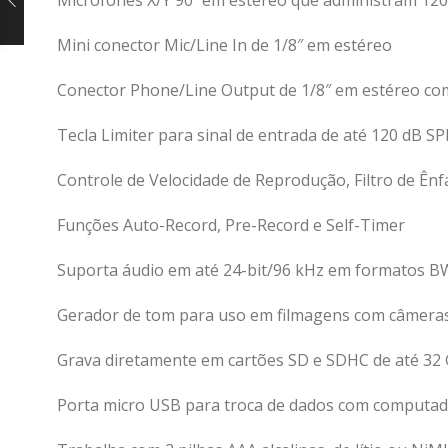
Microfones X/Y 90˚ em estéreo que administram 12
Mini conector Mic/Line In de 1/8″ em estéreo
Conector Phone/Line Output de 1/8″ em estéreo co
Tecla Limiter para sinal de entrada de até 120 dB SP
Controle de Velocidade de Reprodução, Filtro de Ên
Funções Auto-Record, Pre-Record e Self-Timer
Suporta áudio em até 24-bit/96 kHz em formatos B
Gerador de tom para uso em filmagens com câmeras
Grava diretamente em cartões SD e SDHC de até 32
Porta micro USB para troca de dados com computado