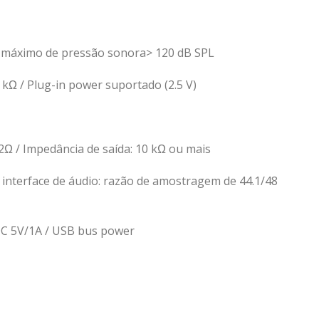
el máximo de pressão sonora> 120 dB SPL
 kΩ / Plug-in power suportado (2.5 V)
2Ω / Impedância de saída: 10 kΩ ou mais
nterface de áudio: razão de amostragem de 44.1/48
 DC 5V/1A / USB bus power