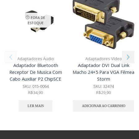
FORA DE
ESTOQUE
Adaptadores Áudio
Adaptadores Vídeo
Adaptador Bluetooth
Adaptador DVI Dual Link
Receptor De Musica Com
Macho 24+5 Para VGA Fêmea
Cabo Auxiliar P2 ChipSCE
Storm
SKU:
015-0064
SKU:
32474
R$
34,90
R$
29,90
LER MAIS
ADICIONAR AO CARRINHO