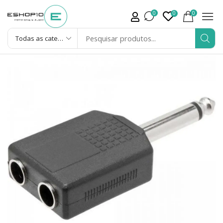
0
0
0