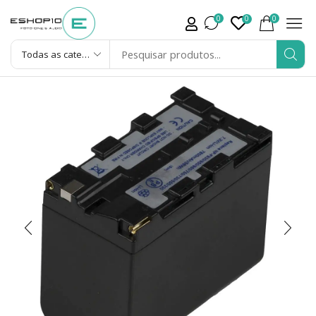
0
0
0