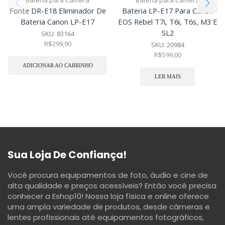
Bateria para Câmera
Bateria para Câmera
Fonte DR-E18 Eliminador De
Bateria LP-E17 Para Canon
Bateria Canon LP-E17
EOS Rebel T7i, T6i, T6s, M3 E
SL2
SKU:
83164
R$
299,90
SKU:
20984
R$
599,00
ADICIONAR AO CARRINHO
LER MAIS
Sua Loja De Confiança!
Você procura equipamentos de foto, áudio e cine de
alta qualidade e preços acessíveis? Então você precisa
conhecer a Eshop10! Nossa loja física e online oferece
uma ampla variedade de produtos, desde câmeras e
lentes profissionais até equipamentos fotográficos,