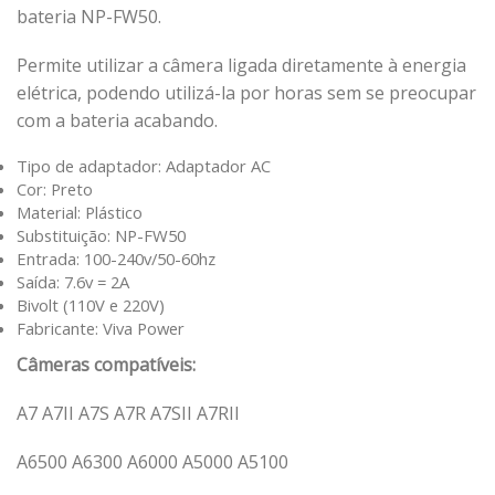
bateria NP-FW50.
Permite utilizar a câmera ligada diretamente à energia
elétrica, podendo utilizá-la por horas sem se preocupar
com a bateria acabando.
Tipo de adaptador: Adaptador AC
Cor: Preto
Material: Plástico
Substituição: NP-FW50
Entrada: 100-240v/50-60hz
Saída: 7.6v = 2A
Bivolt (110V e 220V)
Fabricante: Viva Power
Câmeras compatíveis:
A7 A7II A7S A7R A7SII A7RII
A6500 A6300 A6000 A5000 A5100