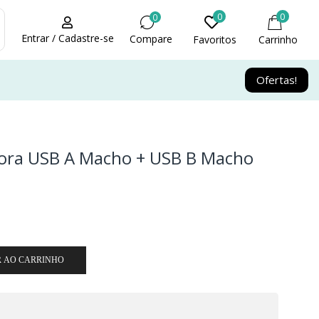
0
0
0
Entrar / Cadastre-se
Compare
Favoritos
Carrinho
Ofertas!
ora USB A Macho + USB B Macho
R AO CARRINHO