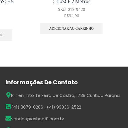
pSCE 5
ChipSCE 2 Metros
SKU:
018-9420
R$
34,90
ADICIONAR AO CARRINHO
HO
Informações De Contato
R. Ten. Tito Teixeira de Castro, 1739 Curitiba Paraná
(41) 3079-0286 | (41) 99836-2522
vendas@eshop10.com.br