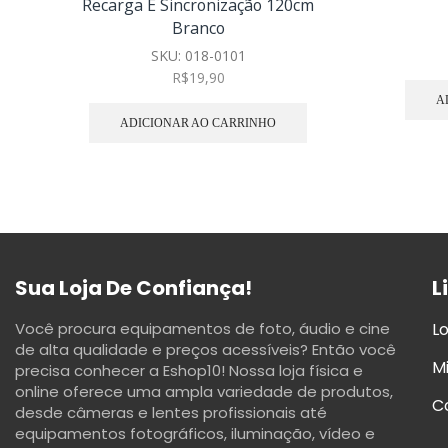
Recarga E Sincronização 120cm
Branco
SKU:
018-0101
R$
19,90
A
ADICIONAR AO CARRINHO
Sua Loja De Confiança!
L
Você procura equipamentos de foto, áudio e cine
Lo
de alta qualidade e preços acessíveis? Então você
M
precisa conhecer a Eshop10! Nossa loja física e
online oferece uma ampla variedade de produtos,
C
desde câmeras e lentes profissionais até
equipamentos fotográficos, iluminação, vídeo e