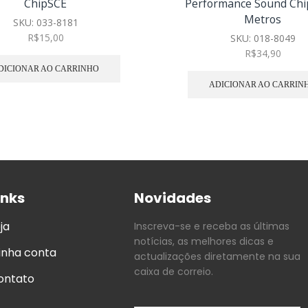
ChipSCE
Performance Sound Chi
Metros
SKU:
033-8181
R$
15,00
SKU:
018-8049
R$
34,90
DICIONAR AO CARRINHO
ADICIONAR AO CARRIN
inks
Novidades
ja
Inscreva-se e receba as últimas
notícias, as melhores dicas e
inha conta
actualizações diretamente na sua
caixa de correio.
ontato