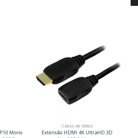
Cabos de Vídeo
2 P10 Mono
Extensão HDMI 4K UltraHD 3D
Ca