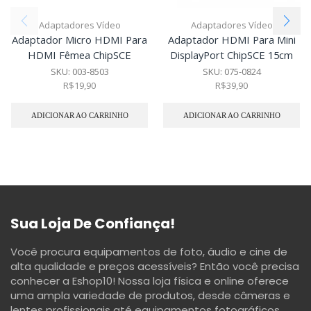
Adaptadores Vídeo
Adaptadores Vídeo
Adaptador Micro HDMI Para
Adaptador HDMI Para Mini
HDMI Fêmea ChipSCE
DisplayPort ChipSCE 15cm
SKU:
003-8503
SKU:
075-0824
R$
19,90
R$
39,90
ADICIONAR AO CARRINHO
ADICIONAR AO CARRINHO
Sua Loja De Confiança!
Você procura equipamentos de foto, áudio e cine de
alta qualidade e preços acessíveis? Então você precisa
conhecer a Eshop10! Nossa loja física e online oferece
uma ampla variedade de produtos, desde câmeras e
lentes profissionais até equipamentos fotográficos,