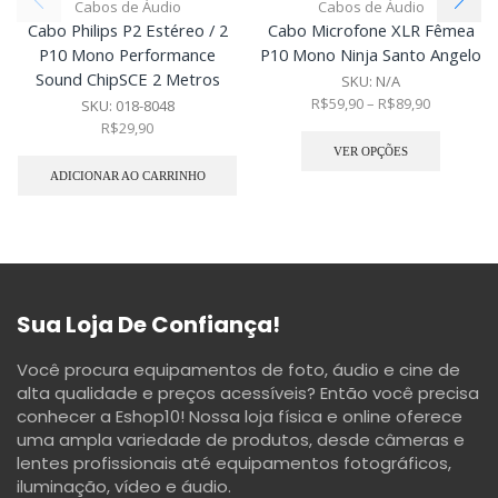
Cabos de Áudio
Cabos de Áudio
Cabo Philips P2 Estéreo / 2
Cabo Microfone XLR Fêmea
P10 Mono Performance
P10 Mono Ninja Santo Angelo
Sound ChipSCE 2 Metros
SKU:
N/A
R$
59,90
–
R$
89,90
SKU:
018-8048
R$
29,90
VER OPÇÕES
ADICIONAR AO CARRINHO
Sua Loja De Confiança!
Você procura equipamentos de foto, áudio e cine de
alta qualidade e preços acessíveis? Então você precisa
conhecer a Eshop10! Nossa loja física e online oferece
uma ampla variedade de produtos, desde câmeras e
lentes profissionais até equipamentos fotográficos,
iluminação, vídeo e áudio.