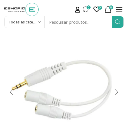
0
0
0