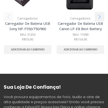
Carregadores
Carregadores
Carregador De Bateria USB
Carregador De Bateria USB
Sony NP-F550/750/960
Canon LP-E8 Best Battery
SKU:
31252
SKU:
11590
R$
59,90
R$
159,90
ADICIONAR AO CARRINHO
ADICIONAR AO CARRINHO
Sua Loja De Confiança!
Você procura equipamentos de foto, áudio e cine de
alta qualidade e preços acessíveis? Então você precisa
conhecer a Eshop10! Nossa loja física e online oferece