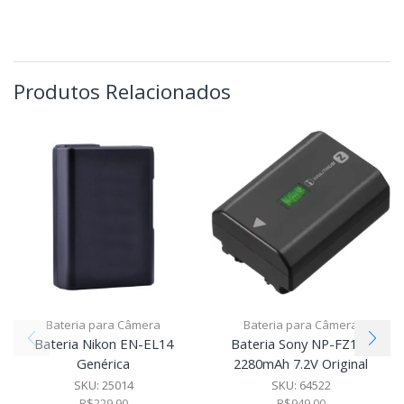
Produtos Relacionados
Bateria para Câmera
Bateria para Câmera
Bateria Nikon EN-EL14
Bateria Sony NP-FZ100
Genérica
2280mAh 7.2V Original
SKU:
25014
SKU:
64522
R$
229,90
R$
949,00