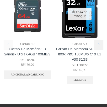
FORA DE
ESTOQUE
Cartão SD
Cartão SD
Cartão De Memória SD
Cartão De Memória SD Lexar
Sandisk Ultra 64GB 100MB/S
800x PRO 150MB/S C10 U3
V30 32GB
SKU:
85282
R$
179,90
SKU:
30122
R$
149,90
ADICIONAR AO CARRINHO
LER MAIS