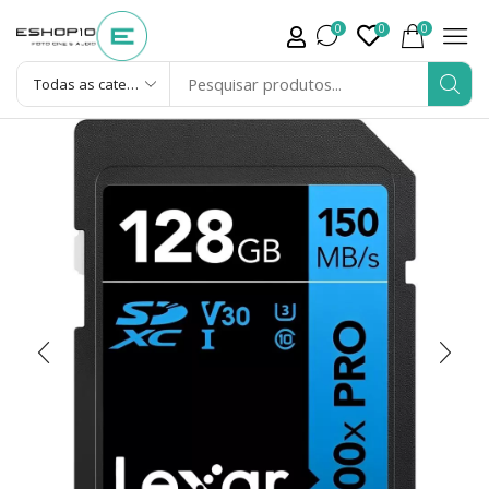
0
0
0